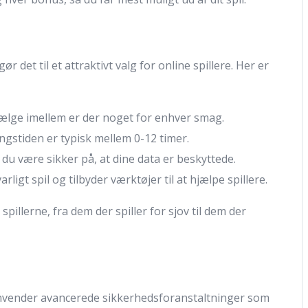
 det til et attraktivt valg for online spillere. Her er
 vælge imellem er der noget for enhver smag.
ngstiden er typisk mellem 0-12 timer.
du være sikker på, at dine data er beskyttede.
ligt spil og tilbyder værktøjer til at hjælpe spillere.
 spillerne, fra dem der spiller for sjov til dem der
 anvender avancerede sikkerhedsforanstaltninger som