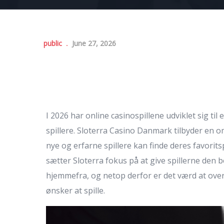
public
June 27, 2026
I 2026 har online casinospillene udviklet sig 
spillere. Sloterra Casino Danmark tilbyder en om
nye og erfarne spillere kan finde deres favorit
sætter Sloterra fokus på at give spillerne den 
hjemmefra, og netop derfor er det værd at ove
ønsker at spille.