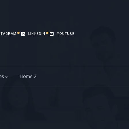
STAGRAM
LINKEDIN
YOUTUBE
es
Home 2