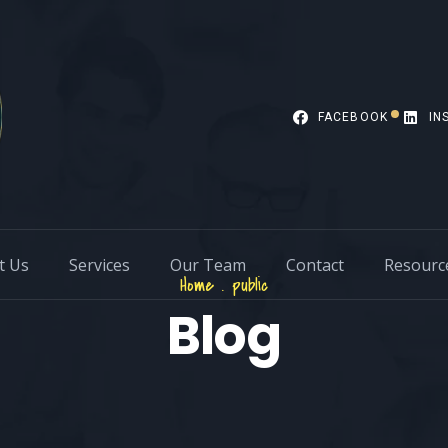
FACEBOOK
IN
t Us
Services
Our Team
Contact
Resourc
Home
.
public
Blog