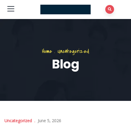
Home
.
Uncategorized
Blog
Uncategorized
June 5, 2026