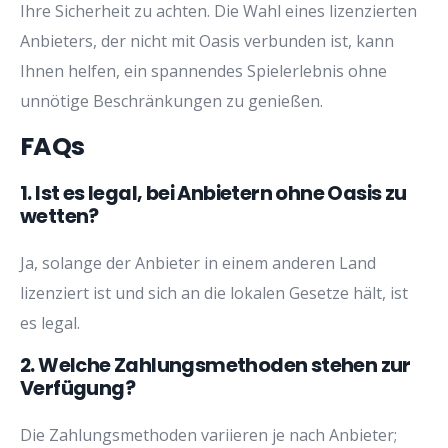
Ihre Sicherheit zu achten. Die Wahl eines lizenzierten
Anbieters, der nicht mit Oasis verbunden ist, kann
Ihnen helfen, ein spannendes Spielerlebnis ohne
unnötige Beschränkungen zu genießen.
FAQs
1. Ist es legal, bei Anbietern ohne Oasis zu
wetten?
Ja, solange der Anbieter in einem anderen Land
lizenziert ist und sich an die lokalen Gesetze hält, ist
es legal.
2. Welche Zahlungsmethoden stehen zur
Verfügung?
Die Zahlungsmethoden variieren je nach Anbieter;