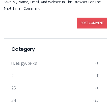
Save My Name, Email, And Website In This Browser For The
Next Time I Comment.
Category
! Без рубрики
(1)
2
(1)
25
(1)
34
(25)