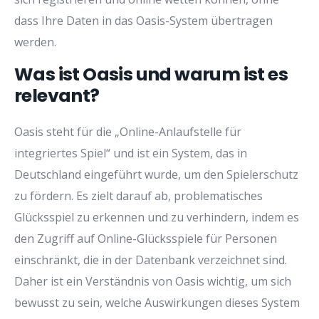
dass Ihre Daten in das Oasis-System übertragen
werden.
Was ist Oasis und warum ist es
relevant?
Oasis steht für die „Online-Anlaufstelle für
integriertes Spiel“ und ist ein System, das in
Deutschland eingeführt wurde, um den Spielerschutz
zu fördern. Es zielt darauf ab, problematisches
Glücksspiel zu erkennen und zu verhindern, indem es
den Zugriff auf Online-Glücksspiele für Personen
einschränkt, die in der Datenbank verzeichnet sind.
Daher ist ein Verständnis von Oasis wichtig, um sich
bewusst zu sein, welche Auswirkungen dieses System