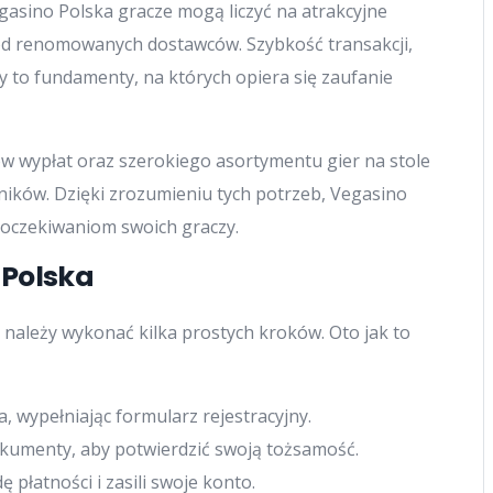
egasino Polska gracze mogą liczyć na atrakcyjne
 od renomowanych dostawców. Szybkość transakcji,
 to fundamenty, na których opiera się zaufanie
w wypłat oraz szerokiego asortymentu gier na stole
ników. Dzięki zrozumieniu tych potrzeb, Vegasino
 oczekiwaniom swoich graczy.
 Polska
, należy wykonać kilka prostych kroków. Oto jak to
a, wypełniając formularz rejestracyjny.
kumenty, aby potwierdzić swoją tożsamość.
płatności i zasili swoje konto.