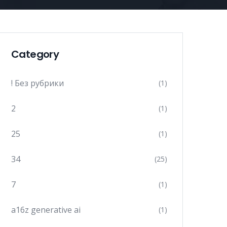
Category
! Без рубрики
(1)
2
(1)
25
(1)
34
(25)
7
(1)
a16z generative ai
(1)