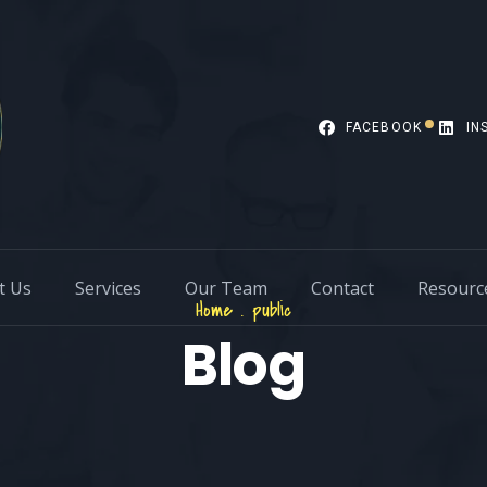
FACEBOOK
IN
t Us
Services
Our Team
Contact
Resourc
Home
.
public
Blog