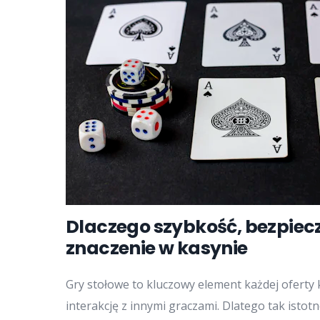
Dlaczego szybkość, bezpiec
znaczenie w kasynie
Gry stołowe to kluczowy element każdej oferty
interakcję z innymi graczami. Dlatego tak istot