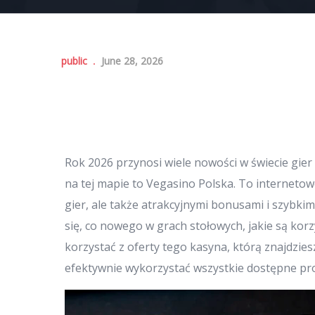
public
June 28, 2026
Rok 2026 przynosi wiele nowości w świecie gier 
na tej mapie to Vegasino Polska. To internetow
gier, ale także atrakcyjnymi bonusami i szybk
się, co nowego w grach stołowych, jakie są kor
korzystać z oferty tego kasyna, którą znajdzi
efektywnie wykorzystać wszystkie dostępne pr