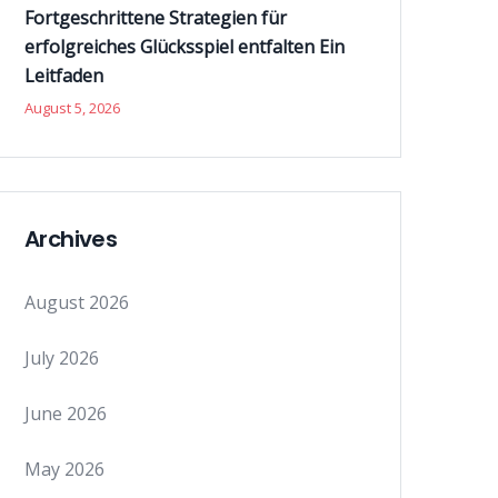
Fortgeschrittene Strategien für
erfolgreiches Glücksspiel entfalten Ein
Leitfaden
August 5, 2026
Archives
August 2026
July 2026
June 2026
May 2026