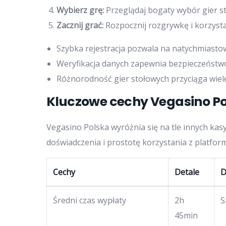
Wybierz grę:
Przeglądaj bogaty wybór gier sto
Zacznij grać:
Rozpocznij rozgrywkę i korzyst
Szybka rejestracja pozwala na natychmiastow
Weryfikacja danych zapewnia bezpieczeństwo
Różnorodność gier stołowych przyciąga wiel
Kluczowe cechy Vegasino P
Vegasino Polska wyróżnia się na tle innych kas
doświadczenia i prostotę korzystania z platfor
Cechy
Detale
D
Średni czas wypłaty
2h
S
45min