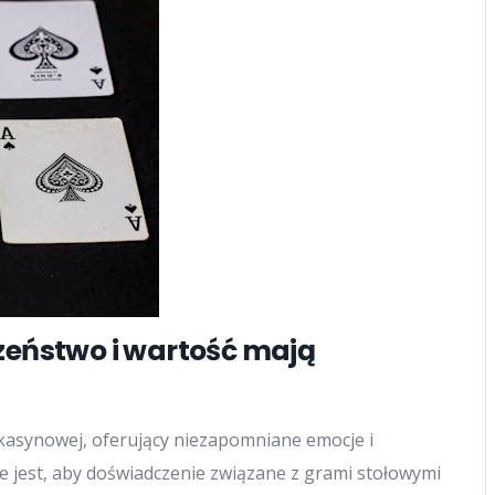
zeństwo i wartość mają
 kasynowej, oferujący niezapomniane emocje i
ne jest, aby doświadczenie związane z grami stołowymi