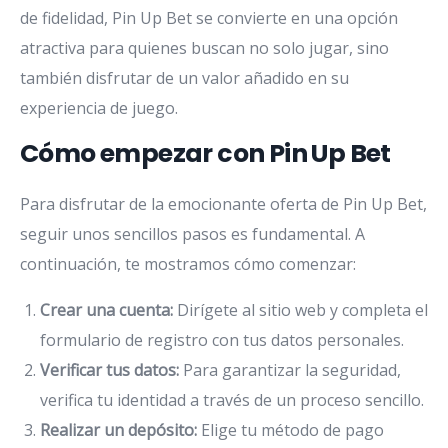
de fidelidad, Pin Up Bet se convierte en una opción
atractiva para quienes buscan no solo jugar, sino
también disfrutar de un valor añadido en su
experiencia de juego.
Cómo empezar con Pin Up Bet
Para disfrutar de la emocionante oferta de Pin Up Bet,
seguir unos sencillos pasos es fundamental. A
continuación, te mostramos cómo comenzar:
Crear una cuenta:
Dirígete al sitio web y completa el
formulario de registro con tus datos personales.
Verificar tus datos:
Para garantizar la seguridad,
verifica tu identidad a través de un proceso sencillo.
Realizar un depósito:
Elige tu método de pago