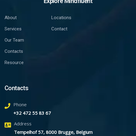
Explore Mindfluent
About
Locations
Services
Contact
Our Team
Contacts
Resource
Contacts
Phone
+32 472 55 83 67
Address
Tempelhof 57, 8000 Brugge, Belgium