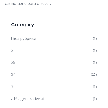
casino tiene para ofrecer.
Category
! Без рубрики
(1)
2
(1)
25
(1)
34
(25)
7
(1)
a16z generative ai
(1)