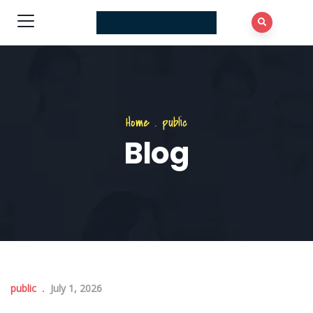
Home
.
public
Blog
public
July 1, 2026