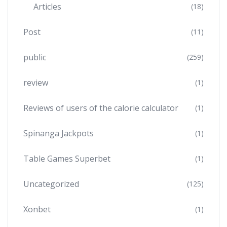
Articles
(18)
Post
(11)
public
(259)
review
(1)
Reviews of users of the calorie calculator
(1)
Spinanga Jackpots
(1)
Table Games Superbet
(1)
Uncategorized
(125)
Xonbet
(1)