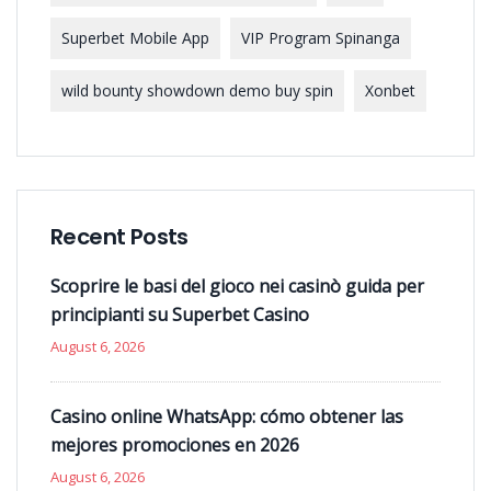
Superbet Mobile App
VIP Program Spinanga
wild bounty showdown demo buy spin
Xonbet
Recent Posts
Scoprire le basi del gioco nei casinò guida per
principianti su Superbet Casino
August 6, 2026
Casino online WhatsApp: cómo obtener las
mejores promociones en 2026
August 6, 2026