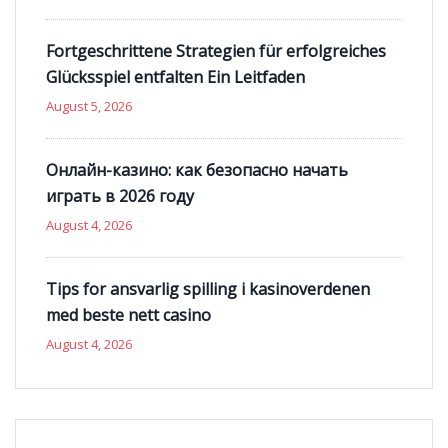
Fortgeschrittene Strategien für erfolgreiches
Glücksspiel entfalten Ein Leitfaden
August 5, 2026
Онлайн-казино: как безопасно начать
играть в 2026 году
August 4, 2026
Tips for ansvarlig spilling i kasinoverdenen
med beste nett casino
August 4, 2026