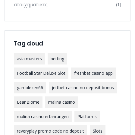
στοιχηματικες
(1)
Tag cloud
avia masters
betting
Football Star Deluxe Slot
freshbet casino app
gamblezen66
jettbet casino no deposit bonus
LeanBiome
malina casino
malina casino erfahrungen
Platforms
reveryplay promo code no deposit
Slots