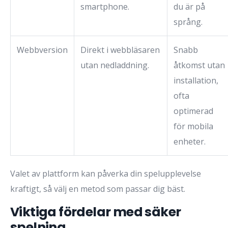
smartphone.
du är på
språng.
Webbversion
Direkt i webbläsaren
Snabb
utan nedladdning.
åtkomst utan
installation,
ofta
optimerad
för mobila
enheter.
Valet av plattform kan påverka din spelupplevelse
kraftigt, så välj en metod som passar dig bäst.
Viktiga fördelar med säker
spelning