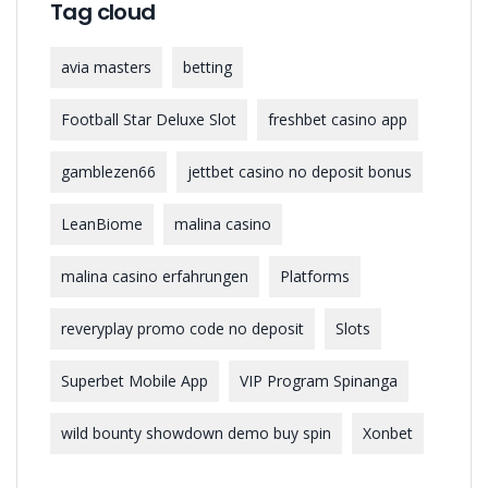
Tag cloud
avia masters
betting
Football Star Deluxe Slot
freshbet casino app
gamblezen66
jettbet casino no deposit bonus
LeanBiome
malina casino
malina casino erfahrungen
Platforms
reveryplay promo code no deposit
Slots
Superbet Mobile App
VIP Program Spinanga
wild bounty showdown demo buy spin
Xonbet