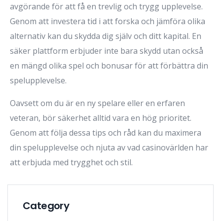
avgörande för att få en trevlig och trygg upplevelse.
Genom att investera tid i att forska och jämföra olika
alternativ kan du skydda dig själv och ditt kapital. En
säker plattform erbjuder inte bara skydd utan också
en mängd olika spel och bonusar för att förbättra din
spelupplevelse.
Oavsett om du är en ny spelare eller en erfaren
veteran, bör säkerhet alltid vara en hög prioritet.
Genom att följa dessa tips och råd kan du maximera
din spelupplevelse och njuta av vad casinovärlden har
att erbjuda med trygghet och stil.
Category