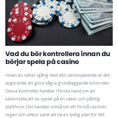
Vad du bör kontrollera innan du
börjar spela på casino
Innan du sätter igång med ditt casinospelande är det
avgörande att göra några grundläggande kontroller.
Dessa kontroller handlar i första hand om att
säkerställa att du spelar på en säker och pålitlig
plattform. Det handlar också om att förstå casinots
regler och villkor samt att ha en tydlig plan för ditt