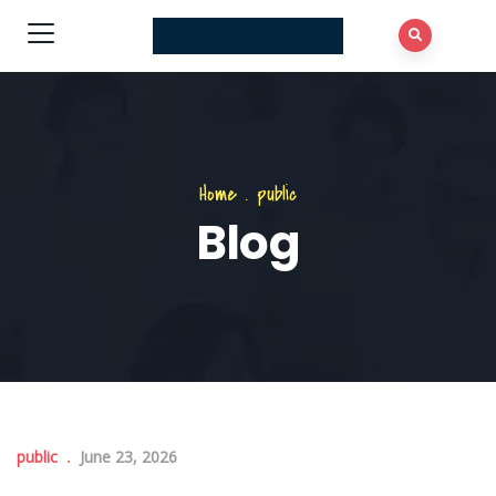
Home
.
public
Blog
public
June 23, 2026