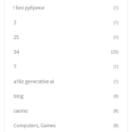
! Без рубрики
(1)
2
(1)
25
(1)
34
(25)
7
(1)
a16z generative ai
(1)
blog
(9)
casino
(8)
Computers, Games
(8)