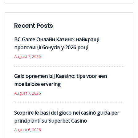
Recent Posts
BC Game Онлайн Казино: найкращі
пропозиції бонусів у 2026 році
August 7, 2026
Geld opnemen bij Kaasino: tips voor een
moeiteloze ervaring
August 7, 2026
Scoprire le basi del gioco nei casinò guida per
principianti su Superbet Casino
August 6, 2026