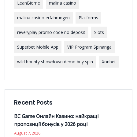
LeanBiome
malina casino
malina casino erfahrungen
Platforms
reveryplay promo code no deposit
Slots
Superbet Mobile App
VIP Program Spinanga
wild bounty showdown demo buy spin
Xonbet
Recent Posts
BC Game Онлайн Казино: найкращі
пропозиції бонусів у 2026 році
August 7, 2026