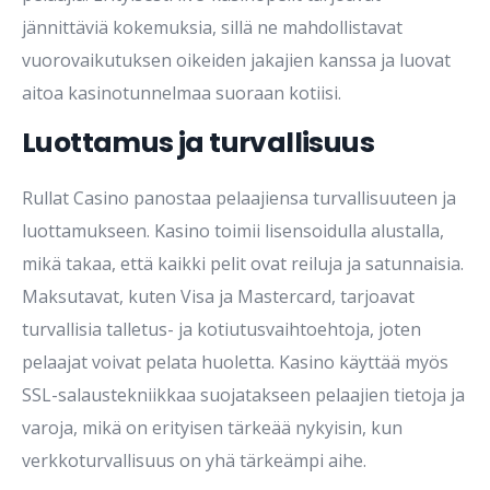
jännittäviä kokemuksia, sillä ne mahdollistavat
vuorovaikutuksen oikeiden jakajien kanssa ja luovat
aitoa kasinotunnelmaa suoraan kotiisi.
Luottamus ja turvallisuus
Rullat Casino panostaa pelaajiensa turvallisuuteen ja
luottamukseen. Kasino toimii lisensoidulla alustalla,
mikä takaa, että kaikki pelit ovat reiluja ja satunnaisia.
Maksutavat, kuten Visa ja Mastercard, tarjoavat
turvallisia talletus- ja kotiutusvaihtoehtoja, joten
pelaajat voivat pelata huoletta. Kasino käyttää myös
SSL-salaustekniikkaa suojatakseen pelaajien tietoja ja
varoja, mikä on erityisen tärkeää nykyisin, kun
verkkoturvallisuus on yhä tärkeämpi aihe.