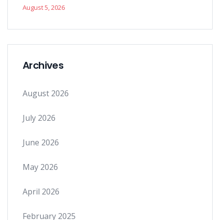
August 5, 2026
Archives
August 2026
July 2026
June 2026
May 2026
April 2026
February 2025