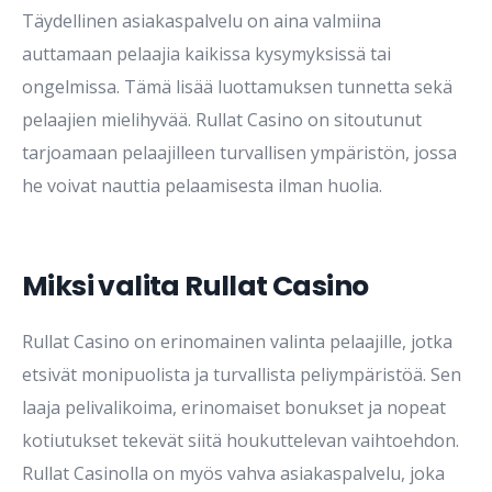
Täydellinen asiakaspalvelu on aina valmiina
auttamaan pelaajia kaikissa kysymyksissä tai
ongelmissa. Tämä lisää luottamuksen tunnetta sekä
pelaajien mielihyvää. Rullat Casino on sitoutunut
tarjoamaan pelaajilleen turvallisen ympäristön, jossa
he voivat nauttia pelaamisesta ilman huolia.
Miksi valita Rullat Casino
Rullat Casino on erinomainen valinta pelaajille, jotka
etsivät monipuolista ja turvallista peliympäristöä. Sen
laaja pelivalikoima, erinomaiset bonukset ja nopeat
kotiutukset tekevät siitä houkuttelevan vaihtoehdon.
Rullat Casinolla on myös vahva asiakaspalvelu, joka