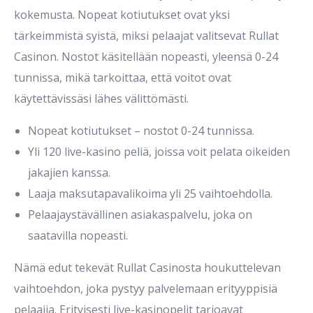
kokemusta. Nopeat kotiutukset ovat yksi
tärkeimmistä syistä, miksi pelaajat valitsevat Rullat
Casinon. Nostot käsitellään nopeasti, yleensä 0-24
tunnissa, mikä tarkoittaa, että voitot ovat
käytettävissäsi lähes välittömästi.
Nopeat kotiutukset – nostot 0-24 tunnissa.
Yli 120 live-kasino peliä, joissa voit pelata oikeiden
jakajien kanssa.
Laaja maksutapavalikoima yli 25 vaihtoehdolla.
Pelaajaystävällinen asiakaspalvelu, joka on
saatavilla nopeasti.
Nämä edut tekevät Rullat Casinosta houkuttelevan
vaihtoehdon, joka pystyy palvelemaan erityyppisiä
pelaajia. Erityisesti live-kasinopelit tarjoavat