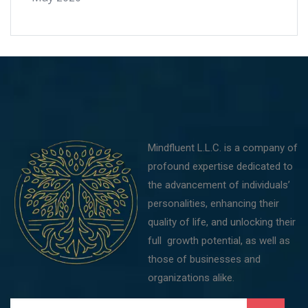
Mindfluent L.L.C. is a company of
profound expertise dedicated to
the advancement of individuals’
personalities, enhancing their
quality of life, and unlocking their
full growth potential, as well as
those of businesses and
organizations alike.