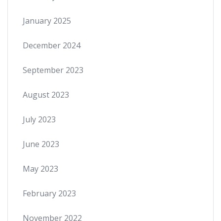
January 2025
December 2024
September 2023
August 2023
July 2023
June 2023
May 2023
February 2023
November 2022