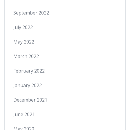
September 2022
July 2022
May 2022
March 2022
February 2022
January 2022
December 2021
June 2021
May 2020