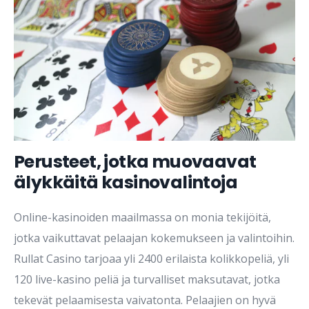
Perusteet, jotka muovaavat
älykkäitä kasinovalintoja
Online-kasinoiden maailmassa on monia tekijöitä,
jotka vaikuttavat pelaajan kokemukseen ja valintoihin.
Rullat Casino tarjoaa yli 2400 erilaista kolikkopeliä, yli
120 live-kasino peliä ja turvalliset maksutavat, jotka
tekevät pelaamisesta vaivatonta. Pelaajien on hyvä