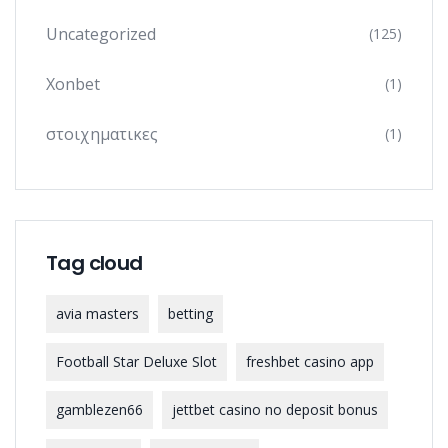
Uncategorized
(125)
Xonbet
(1)
στοιχηματικες
(1)
Tag cloud
avia masters
betting
Football Star Deluxe Slot
freshbet casino app
gamblezen66
jettbet casino no deposit bonus