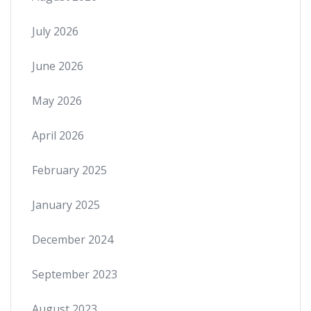
July 2026
June 2026
May 2026
April 2026
February 2025
January 2025
December 2024
September 2023
August 2023