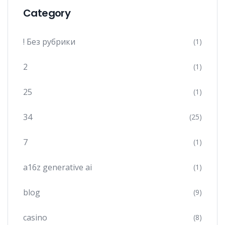
Category
! Без рубрики
(1)
2
(1)
25
(1)
34
(25)
7
(1)
a16z generative ai
(1)
blog
(9)
casino
(8)