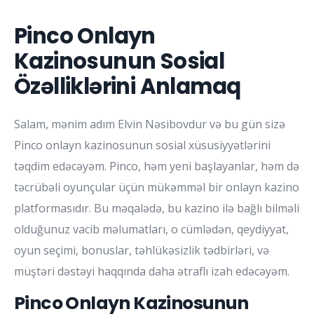
Pinco Onlayn
Kazinosunun Sosial
Özəlliklərini Anlamaq
Salam, mənim adım Elvin Nəsibovdur və bu gün sizə
Pinco onlayn kazinosunun sosial xüsusiyyətlərini
təqdim edəcəyəm. Pinco, həm yeni başlayanlar, həm də
təcrübəli oyunçular üçün mükəmməl bir onlayn kazino
platformasıdır. Bu məqalədə, bu kazino ilə bağlı bilməli
olduğunuz vacib məlumatları, o cümlədən, qeydiyyat,
oyun seçimi, bonuslar, təhlükəsizlik tədbirləri, və
müştəri dəstəyi haqqında daha ətraflı izah edəcəyəm.
Pinco Onlayn Kazinosunun