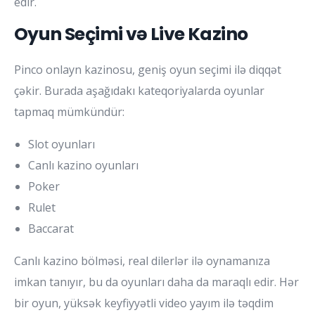
edir.
Oyun Seçimi və Live Kazino
Pinco onlayn kazinosu, geniş oyun seçimi ilə diqqət
çəkir. Burada aşağıdakı kateqoriyalarda oyunlar
tapmaq mümkündür:
Slot oyunları
Canlı kazino oyunları
Poker
Rulet
Baccarat
Canlı kazino bölməsi, real dilerlər ilə oynamanıza
imkan tanıyır, bu da oyunları daha da maraqlı edir. Hər
bir oyun, yüksək keyfiyyətli video yayım ilə təqdim