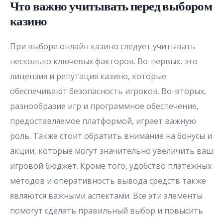
Что важно учитывать перед выбором
казино
При выборе онлайн казино следует учитывать
несколько ключевых факторов. Во-первых, это
лицензия и репутация казино, которые
обеспечивают безопасность игроков. Во-вторых,
разнообразие игр и программное обеспечение,
предоставляемое платформой, играет важную
роль. Также стоит обратить внимание на бонусы и
акции, которые могут значительно увеличить ваш
игровой бюджет. Кроме того, удобство платежных
методов и оперативность вывода средств также
являются важными аспектами. Все эти элементы
помогут сделать правильный выбор и повысить