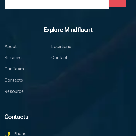
Explore Mindfluent
About
Locations
Services
Contact
Our Team
Contacts
Resource
Contacts
Phone