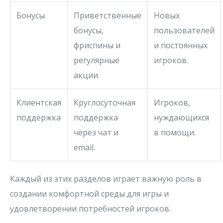
Бонусы
Приветственные
Новых
бонусы,
пользователей
фриспины и
и постоянных
регулярные
игроков.
акции.
Клиентская
Круглосуточная
Игроков,
поддержка
поддержка
нуждающихся
через чат и
в помощи.
email.
Каждый из этих разделов играет важную роль в
создании комфортной среды для игры и
удовлетворении потребностей игроков.