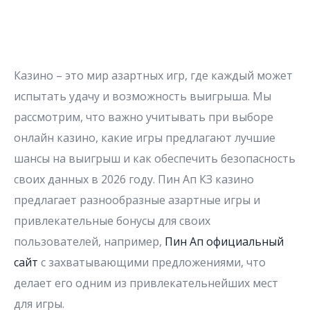
Казино – это мир азартных игр, где каждый может
испытать удачу и возможность выигрыша. Мы
рассмотрим, что важно учитывать при выборе
онлайн казино, какие игры предлагают лучшие
шансы на выигрыш и как обеспечить безопасность
своих данных в 2026 году. Пин Ап КЗ казино
предлагает разнообразные азартные игры и
привлекательные бонусы для своих
пользователей, например,
Пин Ап официальный
сайт
с захватывающими предложениями, что
делает его одним из привлекательнейших мест
для игры.