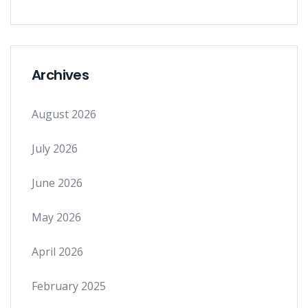
Archives
August 2026
July 2026
June 2026
May 2026
April 2026
February 2025