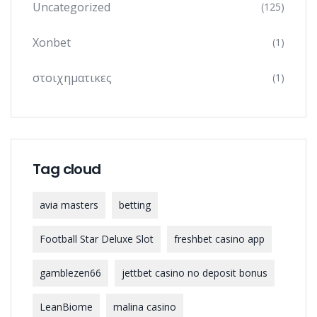
Uncategorized
(125)
Xonbet
(1)
στοιχηματικες
(1)
Tag cloud
avia masters
betting
Football Star Deluxe Slot
freshbet casino app
gamblezen66
jettbet casino no deposit bonus
LeanBiome
malina casino