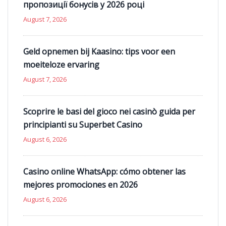
пропозиції бонусів у 2026 році
August 7, 2026
Geld opnemen bij Kaasino: tips voor een
moeiteloze ervaring
August 7, 2026
Scoprire le basi del gioco nei casinò guida per
principianti su Superbet Casino
August 6, 2026
Casino online WhatsApp: cómo obtener las
mejores promociones en 2026
August 6, 2026