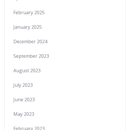
February 2025
January 2025
December 2024
September 2023
August 2023
July 2023
June 2023
May 2023
February 2023