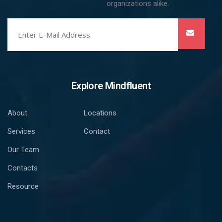
organizations alike.
Explore Mindfluent
About
Locations
Services
Contact
Our Team
Contacts
Resource