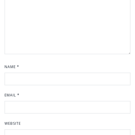
NAME
*
EMAIL
*
WEBSITE