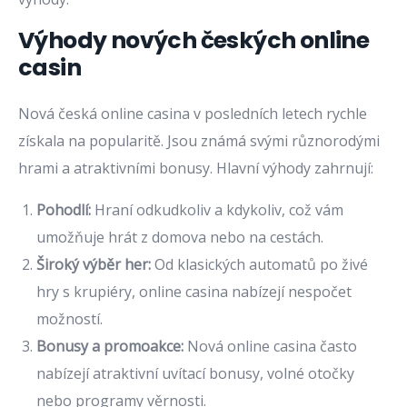
Výhody nových českých online
casin
Nová česká online casina v posledních letech rychle
získala na popularitě. Jsou známá svými různorodými
hrami a atraktivními bonusy. Hlavní výhody zahrnují:
Pohodlí:
Hraní odkudkoliv a kdykoliv, což vám
umožňuje hrát z domova nebo na cestách.
Široký výběr her:
Od klasických automatů po živé
hry s krupiéry, online casina nabízejí nespočet
možností.
Bonusy a promoakce:
Nová online casina často
nabízejí atraktivní uvítací bonusy, volné otočky
nebo programy věrnosti.