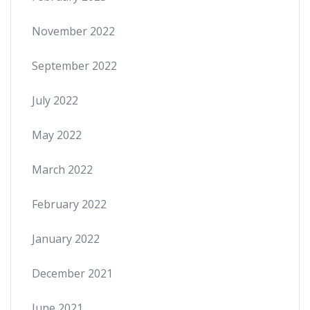
November 2022
September 2022
July 2022
May 2022
March 2022
February 2022
January 2022
December 2021
June 2021