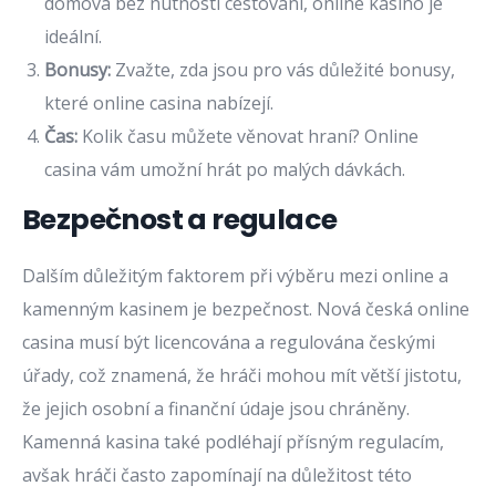
domova bez nutnosti cestování, online kasino je
ideální.
Bonusy:
Zvažte, zda jsou pro vás důležité bonusy,
které online casina nabízejí.
Čas:
Kolik času můžete věnovat hraní? Online
casina vám umožní hrát po malých dávkách.
Bezpečnost a regulace
Dalším důležitým faktorem při výběru mezi online a
kamenným kasinem je bezpečnost. Nová česká online
casina musí být licencována a regulována českými
úřady, což znamená, že hráči mohou mít větší jistotu,
že jejich osobní a finanční údaje jsou chráněny.
Kamenná kasina také podléhají přísným regulacím,
avšak hráči často zapomínají na důležitost této