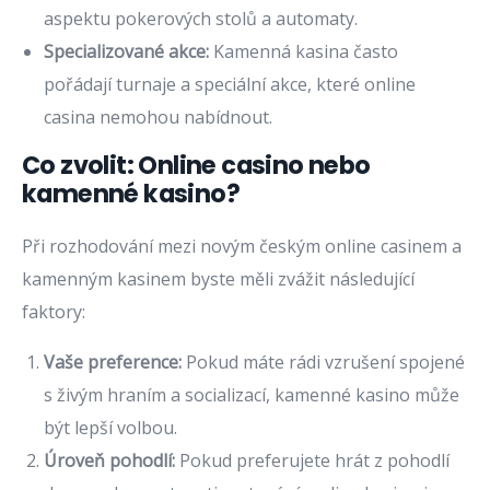
aspektu pokerových stolů a automaty.
Specializované akce:
Kamenná kasina často
pořádají turnaje a speciální akce, které online
casina nemohou nabídnout.
Co zvolit: Online casino nebo
kamenné kasino?
Při rozhodování mezi novým českým online casinem a
kamenným kasinem byste měli zvážit následující
faktory:
Vaše preference:
Pokud máte rádi vzrušení spojené
s živým hraním a socializací, kamenné kasino může
být lepší volbou.
Úroveň pohodlí:
Pokud preferujete hrát z pohodlí