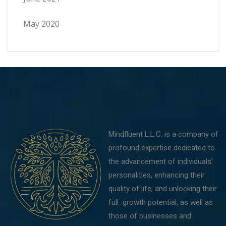
May 2020
Mindfluent L.L.C. is a company of
profound expertise dedicated to
the advancement of individuals’
personalities, enhancing their
quality of life, and unlocking their
full growth potential, as well as
those of businesses and