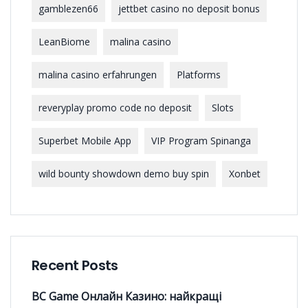
gamblezen66
jettbet casino no deposit bonus
LeanBiome
malina casino
malina casino erfahrungen
Platforms
reveryplay promo code no deposit
Slots
Superbet Mobile App
VIP Program Spinanga
wild bounty showdown demo buy spin
Xonbet
Recent Posts
BC Game Онлайн Казино: найкращі