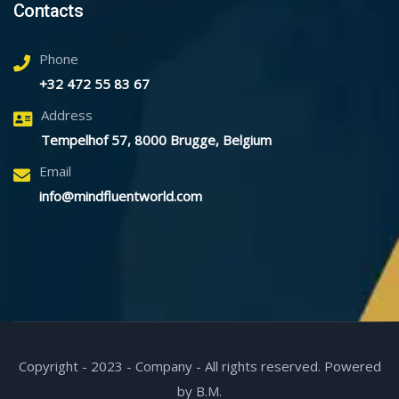
Contacts
Phone
+32 472 55 83 67
Address
Tempelhof 57, 8000 Brugge, Belgium
Email
info@mindfluentworld.com
Copyright - 2023 - Company - All rights reserved. Powered
by B.M.