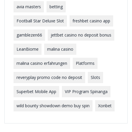
avia masters
betting
Football Star Deluxe Slot
freshbet casino app
gamblezen66
jettbet casino no deposit bonus
LeanBiome
malina casino
malina casino erfahrungen
Platforms
reveryplay promo code no deposit
Slots
Superbet Mobile App
VIP Program Spinanga
wild bounty showdown demo buy spin
Xonbet