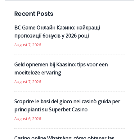
Recent Posts
BC Game Онлайн Казино: найкращі
пропозиції бонусів у 2026 році
August 7, 2026
Geld opnemen bij Kaasino: tips voor een
moeiteloze ervaring
August 7, 2026
Scoprire le basi del gioco nei casinò guida per
principianti su Superbet Casino
August 6, 2026
Casino online WhatsApp: cómo obtener las