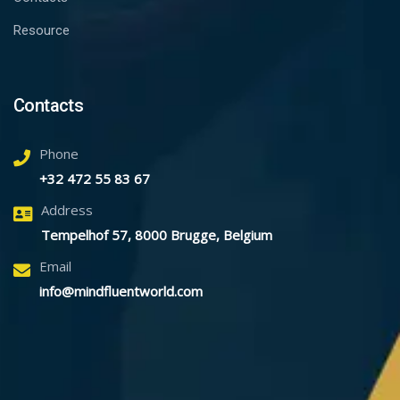
Resource
Contacts
Phone
+32 472 55 83 67
Address
Tempelhof 57, 8000 Brugge, Belgium
Email
info@mindfluentworld.com