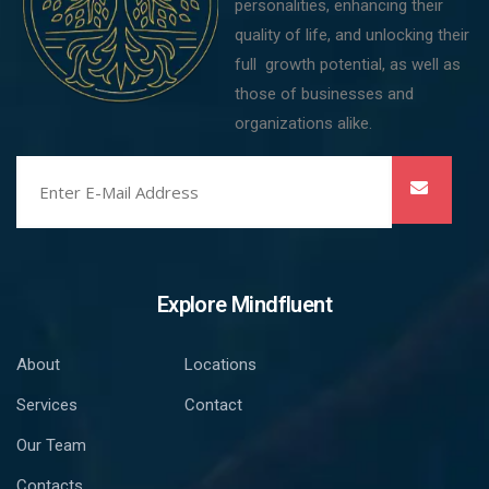
personalities, enhancing their
quality of life, and unlocking their
full growth potential, as well as
those of businesses and
organizations alike.
Explore Mindfluent
About
Locations
Services
Contact
Our Team
Contacts