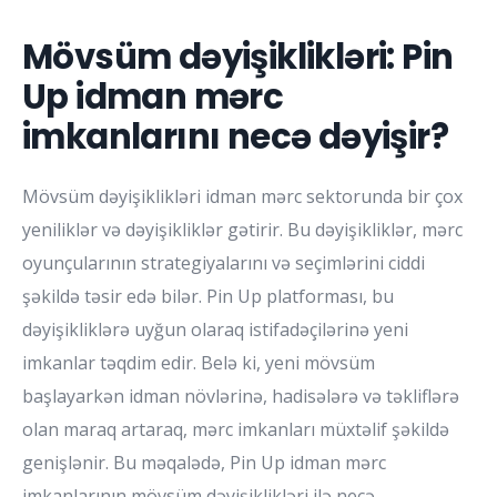
Mövsüm dəyişiklikləri: Pin
Up idman mərc
imkanlarını necə dəyişir?
Mövsüm dəyişiklikləri idman mərc sektorunda bir çox
yeniliklər və dəyişikliklər gətirir. Bu dəyişikliklər, mərc
oyunçularının strategiyalarını və seçimlərini ciddi
şəkildə təsir edə bilər. Pin Up platforması, bu
dəyişikliklərə uyğun olaraq istifadəçilərinə yeni
imkanlar təqdim edir. Belə ki, yeni mövsüm
başlayarkən idman növlərinə, hadisələrə və təkliflərə
olan maraq artaraq, mərc imkanları müxtəlif şəkildə
genişlənir. Bu məqalədə, Pin Up idman mərc
imkanlarının mövsüm dəyişiklikləri ilə necə