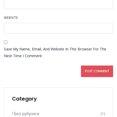
WEBSITE
Save My Name, Email, And Website In This Browser For The
Next Time I Comment.
Category
! Без рубрики
(1)