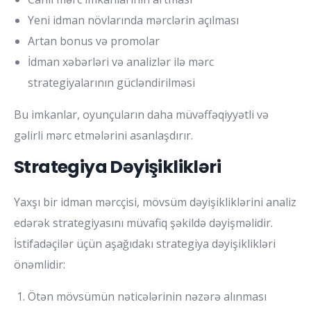
Yeni idman növlarında mərclərin açılması
Artan bonus və promolar
İdman xəbərləri və analizlər ilə mərc
strategiyalarının gücləndirilməsi
Bu imkanlar, oyunçuların daha müvəffəqiyyətli və
gəlirli mərc etmələrini asanlaşdırır.
Strategiya Dəyişiklikləri
Yaxşı bir idman mərcçisi, mövsüm dəyişikliklərini analiz
edərək strategiyasını müvafiq şəkildə dəyişməlidir.
İstifadəçilər üçün aşağıdakı strategiya dəyişiklikləri
önəmlidir:
Ötən mövsümün nəticələrinin nəzərə alınması