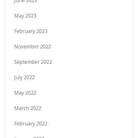
June 2023
May 2023
February 2023
November 2022
September 2022
July 2022
May 2022
March 2022
February 2022