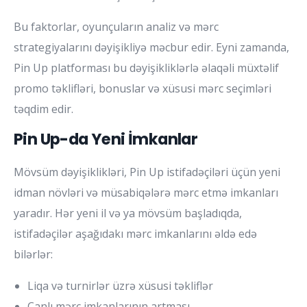
Bu faktorlar, oyunçuların analiz və mərc
strategiyalarını dəyişikliyə məcbur edir. Eyni zamanda,
Pin Up platforması bu dəyişikliklərlə əlaqəli müxtəlif
promo təklifləri, bonuslar və xüsusi mərc seçimləri
təqdim edir.
Pin Up-da Yeni İmkanlar
Mövsüm dəyişiklikləri, Pin Up istifadəçiləri üçün yeni
idman növləri və müsabiqələrə mərc etmə imkanları
yaradır. Hər yeni il və ya mövsüm başladıqda,
istifadəçilər aşağıdakı mərc imkanlarını əldə edə
bilərlər:
Liqa və turnirlər üzrə xüsusi təkliflər
Canlı mərc imkanlarının artması