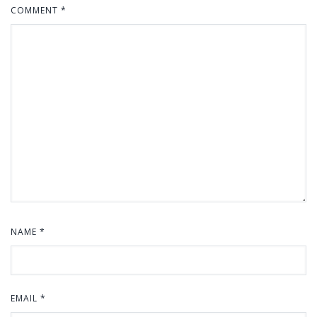
COMMENT
*
NAME
*
EMAIL
*