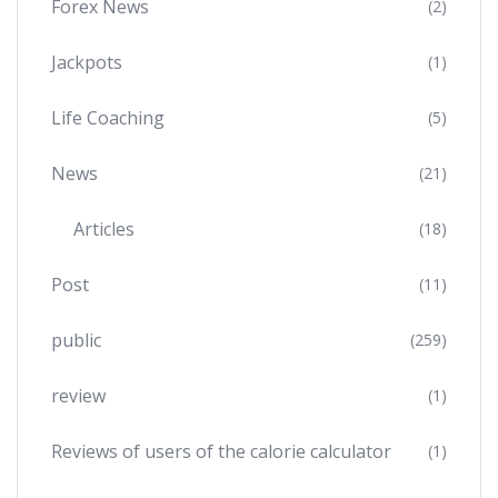
Forex News
(2)
Jackpots
(1)
Life Coaching
(5)
News
(21)
Articles
(18)
Post
(11)
public
(259)
review
(1)
Reviews of users of the calorie calculator
(1)