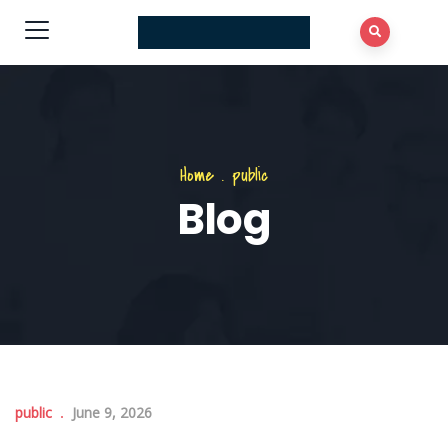
Home
.
public
Blog
public
June 9, 2026