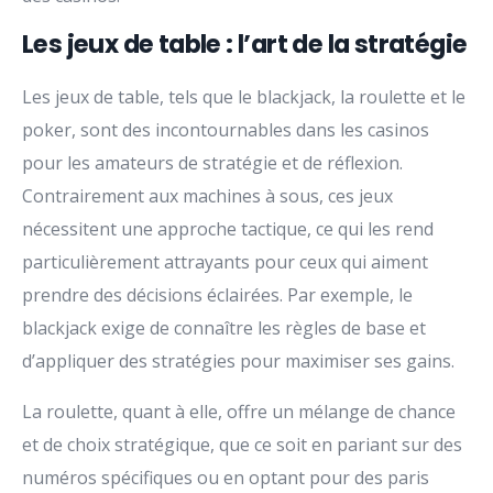
Les jeux de table : l’art de la stratégie
Les jeux de table, tels que le blackjack, la roulette et le
poker, sont des incontournables dans les casinos
pour les amateurs de stratégie et de réflexion.
Contrairement aux machines à sous, ces jeux
nécessitent une approche tactique, ce qui les rend
particulièrement attrayants pour ceux qui aiment
prendre des décisions éclairées. Par exemple, le
blackjack exige de connaître les règles de base et
d’appliquer des stratégies pour maximiser ses gains.
La roulette, quant à elle, offre un mélange de chance
et de choix stratégique, que ce soit en pariant sur des
numéros spécifiques ou en optant pour des paris