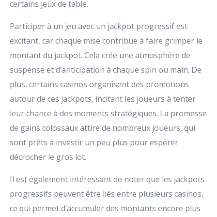
certains jeux de table.
Participer à un jeu avec un jackpot progressif est
excitant, car chaque mise contribue à faire grimper le
montant du jackpot. Cela crée une atmosphère de
suspense et d’anticipation à chaque spin ou main. De
plus, certains casinos organisent des promotions
autour de ces jackpots, incitant les joueurs à tenter
leur chance à des moments stratégiques. La promesse
de gains colossaux attire de nombreux joueurs, qui
sont prêts à investir un peu plus pour espérer
décrocher le gros lot.
Il est également intéressant de noter que les jackpots
progressifs peuvent être liés entre plusieurs casinos,
ce qui permet d’accumuler des montants encore plus