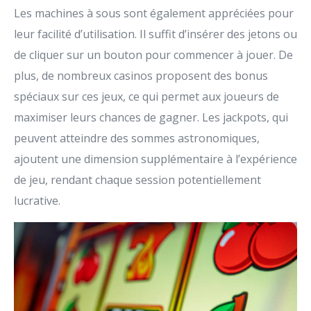
Les machines à sous sont également appréciées pour
leur facilité d’utilisation. Il suffit d’insérer des jetons ou
de cliquer sur un bouton pour commencer à jouer. De
plus, de nombreux casinos proposent des bonus
spéciaux sur ces jeux, ce qui permet aux joueurs de
maximiser leurs chances de gagner. Les jackpots, qui
peuvent atteindre des sommes astronomiques,
ajoutent une dimension supplémentaire à l’expérience
de jeu, rendant chaque session potentiellement
lucrative.