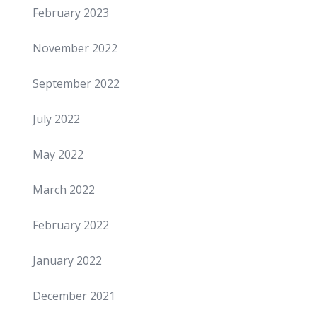
February 2023
November 2022
September 2022
July 2022
May 2022
March 2022
February 2022
January 2022
December 2021