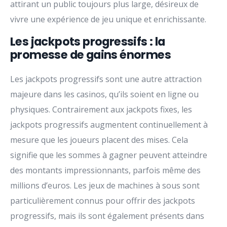
attirant un public toujours plus large, désireux de
vivre une expérience de jeu unique et enrichissante.
Les jackpots progressifs : la
promesse de gains énormes
Les jackpots progressifs sont une autre attraction
majeure dans les casinos, qu’ils soient en ligne ou
physiques. Contrairement aux jackpots fixes, les
jackpots progressifs augmentent continuellement à
mesure que les joueurs placent des mises. Cela
signifie que les sommes à gagner peuvent atteindre
des montants impressionnants, parfois même des
millions d’euros. Les jeux de machines à sous sont
particulièrement connus pour offrir des jackpots
progressifs, mais ils sont également présents dans