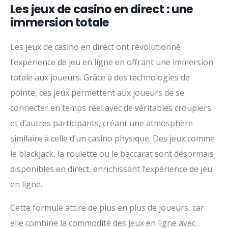
Les jeux de casino en direct : une
immersion totale
Les jeux de casino en direct ont révolutionné
l’expérience de jeu en ligne en offrant une immersion
totale aux joueurs. Grâce à des technologies de
pointe, ces jeux permettent aux joueurs de se
connecter en temps réel avec de véritables croupiers
et d’autres participants, créant une atmosphère
similaire à celle d’un casino physique. Des jeux comme
le blackjack, la roulette ou le baccarat sont désormais
disponibles en direct, enrichissant l’expérience de jeu
en ligne.
Cette formule attire de plus en plus de joueurs, car
elle combine la commodité des jeux en ligne avec