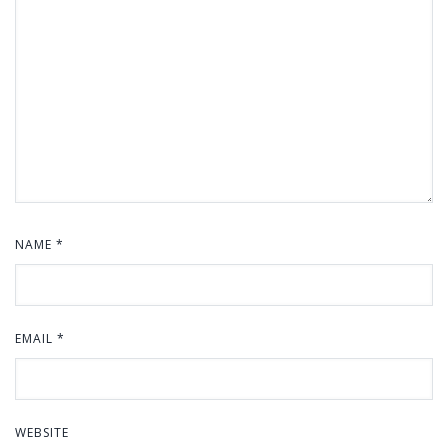
NAME
*
EMAIL
*
WEBSITE