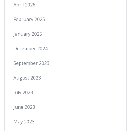
April 2026
February 2025
January 2025
December 2024
September 2023
August 2023
July 2023
June 2023
May 2023