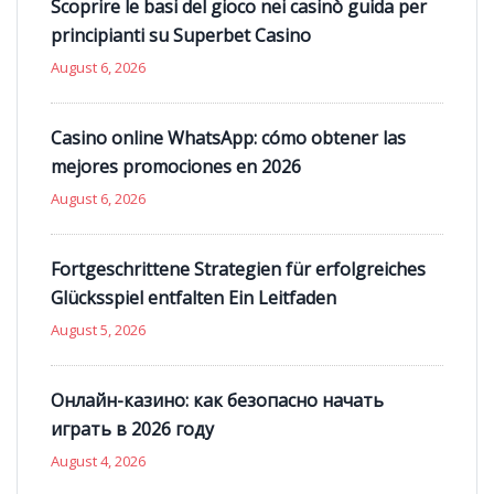
Scoprire le basi del gioco nei casinò guida per
principianti su Superbet Casino
August 6, 2026
Casino online WhatsApp: cómo obtener las
mejores promociones en 2026
August 6, 2026
Fortgeschrittene Strategien für erfolgreiches
Glücksspiel entfalten Ein Leitfaden
August 5, 2026
Онлайн-казино: как безопасно начать
играть в 2026 году
August 4, 2026