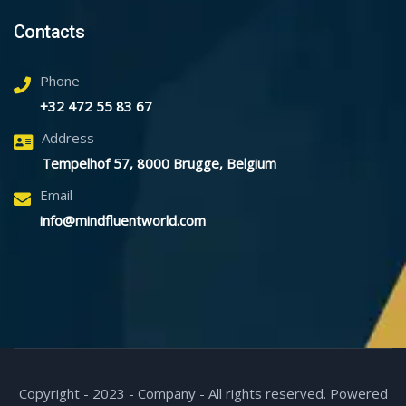
Contacts
Phone
+32 472 55 83 67
Address
Tempelhof 57, 8000 Brugge, Belgium
Email
info@mindfluentworld.com
Copyright - 2023 - Company - All rights reserved. Powered