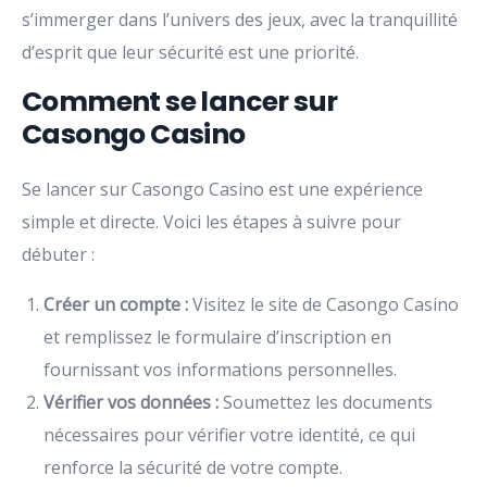
s’immerger dans l’univers des jeux, avec la tranquillité
d’esprit que leur sécurité est une priorité.
Comment se lancer sur
Casongo Casino
Se lancer sur Casongo Casino est une expérience
simple et directe. Voici les étapes à suivre pour
débuter :
Créer un compte :
Visitez le site de Casongo Casino
et remplissez le formulaire d’inscription en
fournissant vos informations personnelles.
Vérifier vos données :
Soumettez les documents
nécessaires pour vérifier votre identité, ce qui
renforce la sécurité de votre compte.