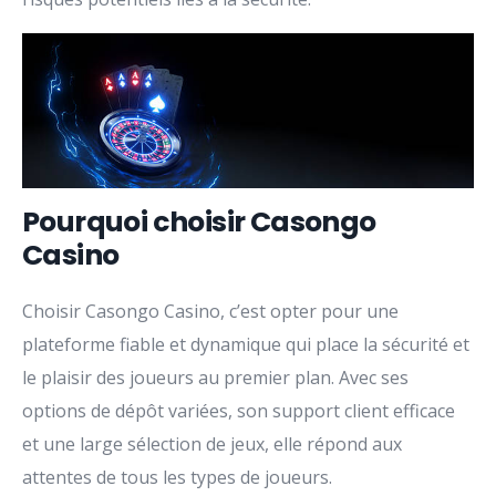
Pourquoi choisir Casongo
Casino
Choisir Casongo Casino, c’est opter pour une
plateforme fiable et dynamique qui place la sécurité et
le plaisir des joueurs au premier plan. Avec ses
options de dépôt variées, son support client efficace
et une large sélection de jeux, elle répond aux
attentes de tous les types de joueurs.