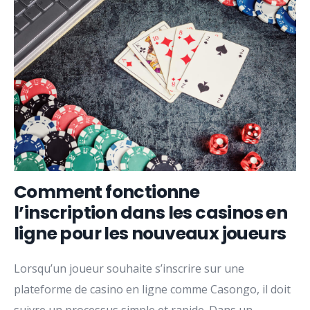
Comment fonctionne
l’inscription dans les casinos en
ligne pour les nouveaux joueurs
Lorsqu’un joueur souhaite s’inscrire sur une
plateforme de casino en ligne comme Casongo, il doit
suivre un processus simple et rapide. Dans un