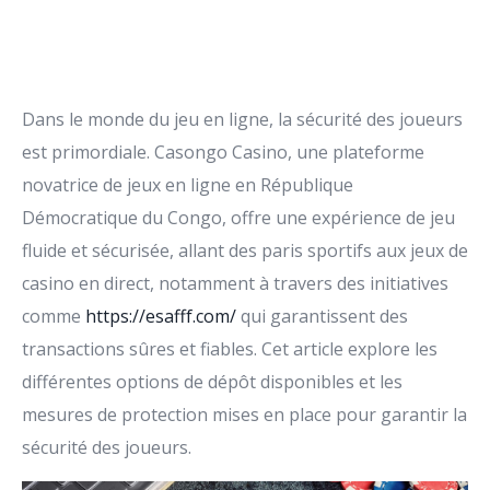
Dans le monde du jeu en ligne, la sécurité des joueurs
est primordiale. Casongo Casino, une plateforme
novatrice de jeux en ligne en République
Démocratique du Congo, offre une expérience de jeu
fluide et sécurisée, allant des paris sportifs aux jeux de
casino en direct, notamment à travers des initiatives
comme
https://esafff.com/
qui garantissent des
transactions sûres et fiables. Cet article explore les
différentes options de dépôt disponibles et les
mesures de protection mises en place pour garantir la
sécurité des joueurs.