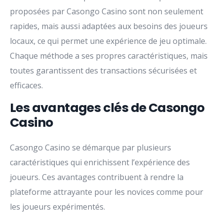
proposées par Casongo Casino sont non seulement
rapides, mais aussi adaptées aux besoins des joueurs
locaux, ce qui permet une expérience de jeu optimale.
Chaque méthode a ses propres caractéristiques, mais
toutes garantissent des transactions sécurisées et
efficaces.
Les avantages clés de Casongo
Casino
Casongo Casino se démarque par plusieurs
caractéristiques qui enrichissent l’expérience des
joueurs. Ces avantages contribuent à rendre la
plateforme attrayante pour les novices comme pour
les joueurs expérimentés.