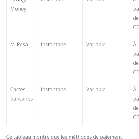
Money
pa
de
C
M-Pesa
Instantané
Variable
À
pa
de
C
Cartes
Instantané
Variable
À
bancaires
pa
de
C
Ce tableau montre que les méthodes de paiement