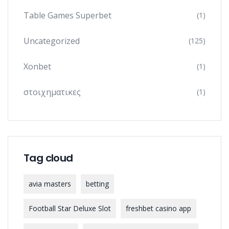
Table Games Superbet
(1)
Uncategorized
(125)
Xonbet
(1)
στοιχηματικες
(1)
Tag cloud
avia masters
betting
Football Star Deluxe Slot
freshbet casino app