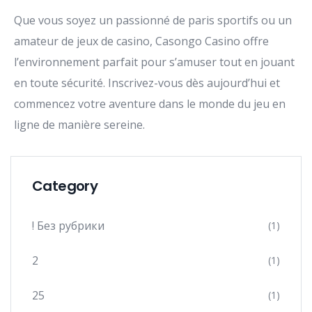
Que vous soyez un passionné de paris sportifs ou un
amateur de jeux de casino, Casongo Casino offre
l’environnement parfait pour s’amuser tout en jouant
en toute sécurité. Inscrivez-vous dès aujourd’hui et
commencez votre aventure dans le monde du jeu en
ligne de manière sereine.
Category
! Без рубрики
(1)
2
(1)
25
(1)