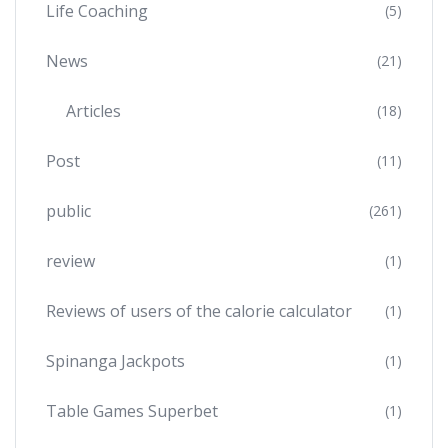
Life Coaching
(5)
News
(21)
Articles
(18)
Post
(11)
public
(261)
review
(1)
Reviews of users of the calorie calculator
(1)
Spinanga Jackpots
(1)
Table Games Superbet
(1)