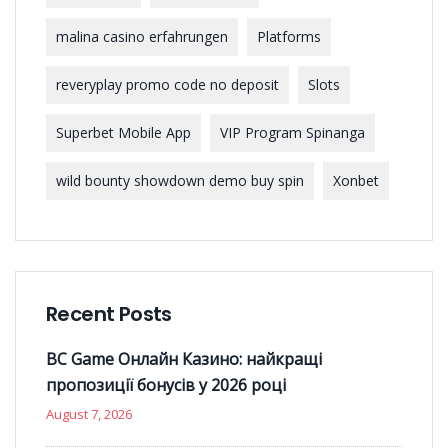
malina casino erfahrungen
Platforms
reveryplay promo code no deposit
Slots
Superbet Mobile App
VIP Program Spinanga
wild bounty showdown demo buy spin
Xonbet
Recent Posts
BC Game Онлайн Казино: найкращі
пропозиції бонусів у 2026 році
August 7, 2026