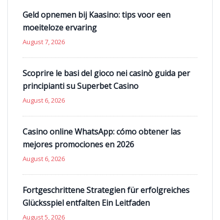
Geld opnemen bij Kaasino: tips voor een
moeiteloze ervaring
August 7, 2026
Scoprire le basi del gioco nei casinò guida per
principianti su Superbet Casino
August 6, 2026
Casino online WhatsApp: cómo obtener las
mejores promociones en 2026
August 6, 2026
Fortgeschrittene Strategien für erfolgreiches
Glücksspiel entfalten Ein Leitfaden
August 5, 2026