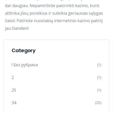
dar daugiau. Nepamirškite pasirinkti kazino, kuris
atitinka jūsų poreikius ir suteikia geriausias sąlygas
žaisti. Patirkite nuostabią internetinio kazino patirtį
jau šiandien!
Category
! Без рубрики
(1)
2
(1)
25
(1)
34
(25)