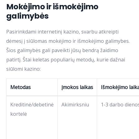
Mokėjimo ir išmokėjimo
galimybės
Pasirinkdami internetinį kazino, svarbu atkreipti
dėmesį į siūlomas mokėjimo ir išmokėjimo galimybes.
Šios galimybės gali paveikti jūsų bendrą žaidimo
patirtį. Štai keletas populiarių metodų, kurie dažnai
siūlomi kazino:
Metodas
Įmokos laikas
Išmokėjimo laik
Kreditinė/debetinė
Akimirksniu
1-3 darbo dieno
kortelė