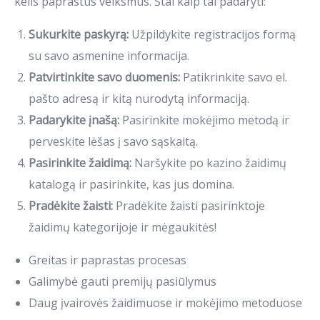
kelis paprastus veiksmus. Štai kaip tai padaryti:
Sukurkite paskyrą:
Užpildykite registracijos formą
su savo asmenine informacija.
Patvirtinkite savo duomenis:
Patikrinkite savo el.
pašto adresą ir kitą nurodytą informaciją.
Padarykite įnašą:
Pasirinkite mokėjimo metodą ir
perveskite lėšas į savo sąskaitą.
Pasirinkite žaidimą:
Naršykite po kazino žaidimų
katalogą ir pasirinkite, kas jus domina.
Pradėkite žaisti:
Pradėkite žaisti pasirinktoje
žaidimų kategorijoje ir mėgaukitės!
Greitas ir paprastas procesas
Galimybė gauti premijų pasiūlymus
Daug įvairovės žaidimuose ir mokėjimo metoduose