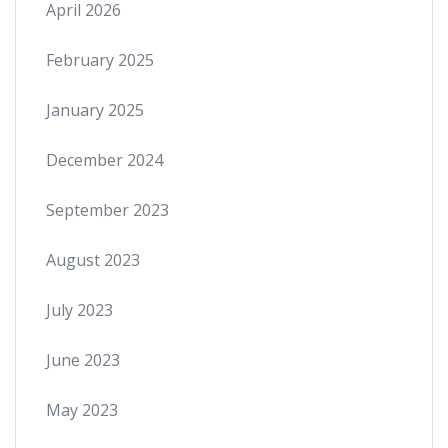
April 2026
February 2025
January 2025
December 2024
September 2023
August 2023
July 2023
June 2023
May 2023