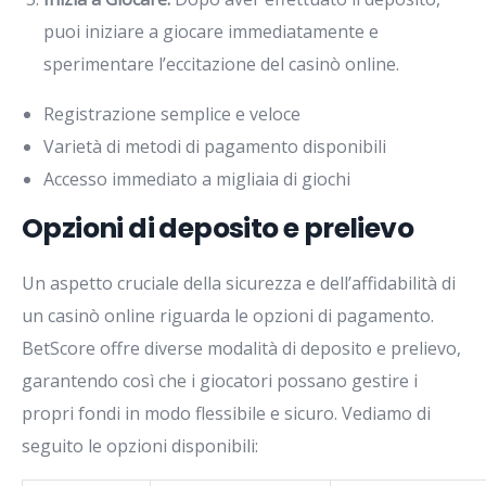
puoi iniziare a giocare immediatamente e
sperimentare l’eccitazione del casinò online.
Registrazione semplice e veloce
Varietà di metodi di pagamento disponibili
Accesso immediato a migliaia di giochi
Opzioni di deposito e prelievo
Un aspetto cruciale della sicurezza e dell’affidabilità di
un casinò online riguarda le opzioni di pagamento.
BetScore offre diverse modalità di deposito e prelievo,
garantendo così che i giocatori possano gestire i
propri fondi in modo flessibile e sicuro. Vediamo di
seguito le opzioni disponibili: