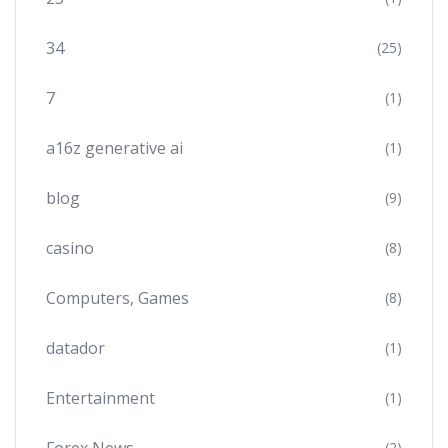
34
(25)
7
(1)
a16z generative ai
(1)
blog
(9)
casino
(8)
Computers, Games
(8)
datador
(1)
Entertainment
(1)
Forex News
(2)