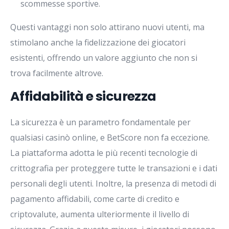
scommesse sportive.
Questi vantaggi non solo attirano nuovi utenti, ma
stimolano anche la fidelizzazione dei giocatori
esistenti, offrendo un valore aggiunto che non si
trova facilmente altrove.
Affidabilità e sicurezza
La sicurezza è un parametro fondamentale per
qualsiasi casinò online, e BetScore non fa eccezione.
La piattaforma adotta le più recenti tecnologie di
crittografia per proteggere tutte le transazioni e i dati
personali degli utenti. Inoltre, la presenza di metodi di
pagamento affidabili, come carte di credito e
criptovalute, aumenta ulteriormente il livello di