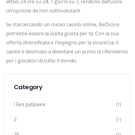
attivo 24 ore su 24, 7 giorni su 7, rendono BetScore
un’opzione da non sottovalutare.
Se stai cercando un nuovo casinò online, BetScore
potrebbe essere la scelta giusta per te. Con la sua
offerta diversificata e l’impegno per la sicurezza, il
casinò è destinato a diventare un punto di riferimento
per i giocatori di tutto il mondo.
Category
! Без рубрики
(1)
2
(1)
25
(1)