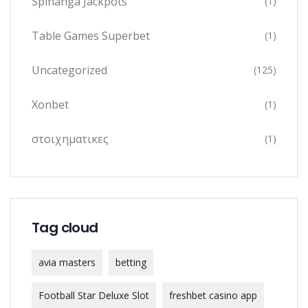
Spinanga Jackpots
(1)
Table Games Superbet
(1)
Uncategorized
(125)
Xonbet
(1)
στοιχηματικες
(1)
Tag cloud
avia masters
betting
Football Star Deluxe Slot
freshbet casino app