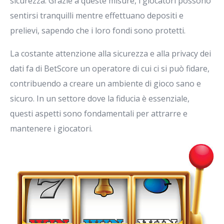
sicurezza. Grazie a queste misure, i giocatori possono
sentirsi tranquilli mentre effettuano depositi e
prelievi, sapendo che i loro fondi sono protetti.
La costante attenzione alla sicurezza e alla privacy dei
dati fa di BetScore un operatore di cui ci si può fidare,
contribuendo a creare un ambiente di gioco sano e
sicuro. In un settore dove la fiducia è essenziale,
questi aspetti sono fondamentali per attrarre e
mantenere i giocatori.