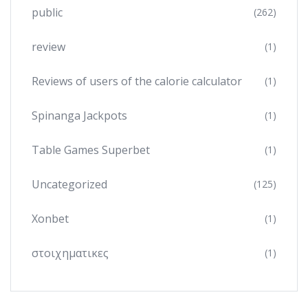
public
(262)
review
(1)
Reviews of users of the calorie calculator
(1)
Spinanga Jackpots
(1)
Table Games Superbet
(1)
Uncategorized
(125)
Xonbet
(1)
στοιχηματικες
(1)