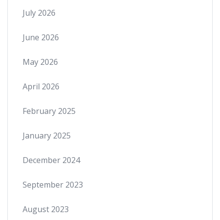
July 2026
June 2026
May 2026
April 2026
February 2025
January 2025
December 2024
September 2023
August 2023