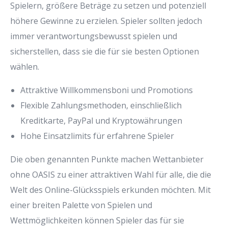
Spielern, größere Beträge zu setzen und potenziell
höhere Gewinne zu erzielen. Spieler sollten jedoch
immer verantwortungsbewusst spielen und
sicherstellen, dass sie die für sie besten Optionen
wählen.
Attraktive Willkommensboni und Promotions
Flexible Zahlungsmethoden, einschließlich
Kreditkarte, PayPal und Kryptowährungen
Hohe Einsatzlimits für erfahrene Spieler
Die oben genannten Punkte machen Wettanbieter
ohne OASIS zu einer attraktiven Wahl für alle, die die
Welt des Online-Glücksspiels erkunden möchten. Mit
einer breiten Palette von Spielen und
Wettmöglichkeiten können Spieler das für sie