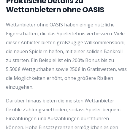
Praktische Details zu
Wettanbietern ohne OASIS
Wettanbieter ohne OASIS haben einige nützliche
Eigenschaften, die das Spielerlebnis verbessern. Viele
dieser Anbieter bieten großzügige Willkommensboni,
die neuen Spielern helfen, mit einer soliden Bankroll
zu starten. Ein Beispiel ist ein 200% Bonus bis zu
5.500€ Wettguthaben sowie 250€ in Gratiswetten, was
die Möglichkeiten erhöht, ohne größere Risiken
einzugehen.
Darüber hinaus bieten die meisten Wettanbieter
flexible Zahlungsmethoden, sodass Spieler bequem
Einzahlungen und Auszahlungen durchführen
können. Hohe Einsatzgrenzen ermöglichen es den