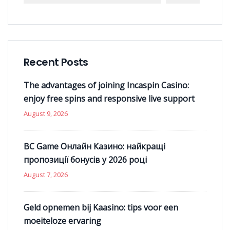
Recent Posts
The advantages of joining Incaspin Casino:
enjoy free spins and responsive live support
August 9, 2026
BC Game Онлайн Казино: найкращі
пропозиції бонусів у 2026 році
August 7, 2026
Geld opnemen bij Kaasino: tips voor een
moeiteloze ervaring