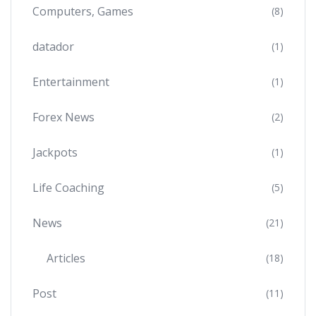
Computers, Games
(8)
datador
(1)
Entertainment
(1)
Forex News
(2)
Jackpots
(1)
Life Coaching
(5)
News
(21)
Articles
(18)
Post
(11)