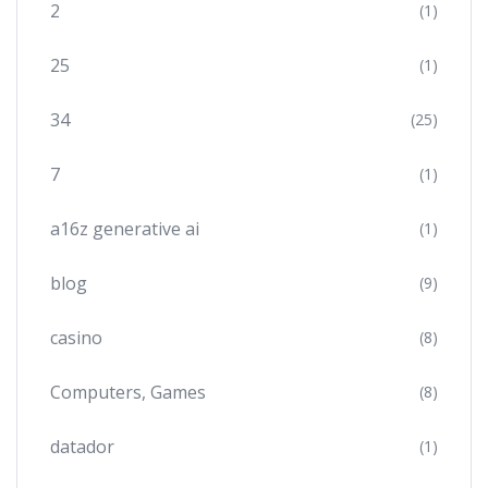
2
(1)
25
(1)
34
(25)
7
(1)
a16z generative ai
(1)
blog
(9)
casino
(8)
Computers, Games
(8)
datador
(1)