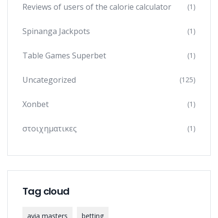
Reviews of users of the calorie calculator
(1)
Spinanga Jackpots
(1)
Table Games Superbet
(1)
Uncategorized
(125)
Xonbet
(1)
στοιχηματικες
(1)
Tag cloud
avia masters
betting