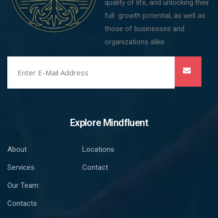
quality of life, and unlocking their
full growth potential, as well as
those of businesses and
organizations alike.
Explore Mindfluent
About
Locations
Services
Contact
Our Team
Contacts