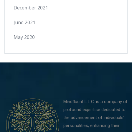
December 2021
June 2021
May 2020
Mindfluent L.L.C. is a company of
profound expertise dedicated to
the advancement of individuals’
personalities, enhancing their